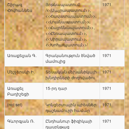
Շիրազ
Յոթնապատում
1971
Հովհաննես
/<<Մայրապատում>>,
<<Հավատապատում>>,
<<Լուսնապատում>>,
<<Հայրենապատում>>,
<<Հեռապատում>>,
<<Սիրապատում>>,
<<Խոհապատում>>/
Առաքելյան Գ.
Գրականություն ծնված
1971
մամուլից
Մեշչերսկի Ի.
Տեսական մեխանիկայի
1971
խնդիրների ժողովածու
Առաքել
15-րդ դար
1971
Բաղիշեցի
(not set)
Կոնցերտային պիեսներ
1971
դաշնամուրի համար
Գևորգյան Ռ.
Ընդհանուր ֆիզիկայի
1971
դասընթաց