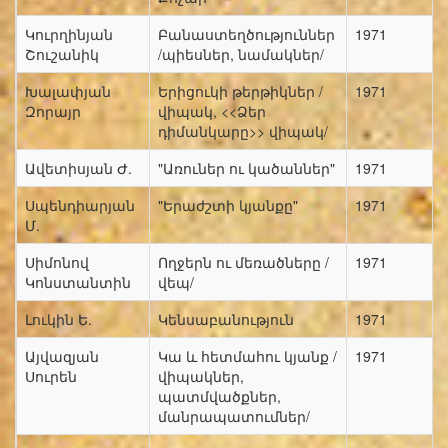
Կուրղինյան
Բանաստեղծություններ
1971
Շուշանիկ
/պիեսներ, նամակներ/
Խալափյան
Երիցուկի թերթիկներ /
1971
Զորայր
վիպակ, <<Ձեր
դիմանկարը>> վիպակ/
Ավետիսյան Ժ.
"Առուներ ու կածաններ"
1971
Սպենդիարյան
"Երաժշտի կյանքը"
1971
Մ.
Սիմոնով
Ողջերն ու մեռածները /
1971
Կոնստանտին
վեպ/
Լուկին Ե.
Կենսաբանություն
1971
Այվազյան
Կա և հետմահու կյանք /
1971
Սուրեն
վիպակներ,
պատմվածքներ,
մանրապատումներ/