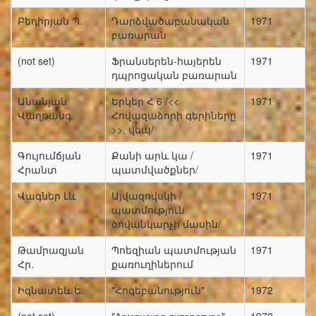
Բեդիրյան Պ.
Դարձվածաբանական
1971
բառարան
(not set)
Ֆրանսերեն-հայերեն
1971
դպրոցական բառարան
Անանյան
Երկեր Հ 6 /<<
1971
Վաղթանգ
Հովազաձորի գերիները
>>, վեպ/
Գույումճյան
Քանի արև կա /
1971
Հրանտ
պատմվածքներ/
Վագներ Լև
Այվազովսկի /
1971
պատմություն
ծովանկարչի մասին/
Թամրազյան
Պոեզիան պատմության
1971
Հր.
քառուղիներում
Իգնատեև Ե.
"Հոգեբանություն"
1972