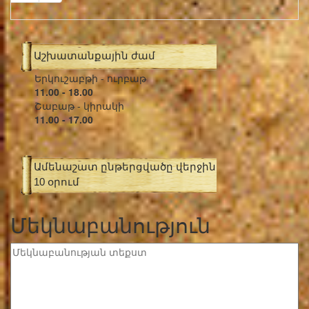
Աշխատանքային ժամ
Երկուշաբթի - ուրբաթ
11.00 - 18.00
Շաբաթ - կիրակի
11.00 - 17.00
Ամենաշատ ընթերցվածը վերջին
10 օրում
Մեկնաբանություն