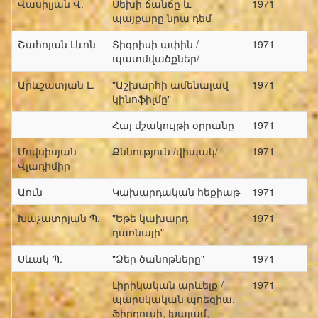
Վասիլյան Վ.
Սեխի ճանճը և
1971
պայքարը նրա դեմ
Շահոյան Լևոն
Տիգրիսի ափին /
1971
պատմվածքներ/
Արևշատյան Լ.
"Աշխարհի ամենալավ
1971
կինոֆիլմը"
Հայ մշակույթի օրրանը
1971
Մովսիսյան
Քննություն /վիպակ/
1971
Վլադիմիր
Աուն
Կախարդական հեքիաթ
1971
Խաչատրյան Պ.
"Եթե կախարդ
1971
դառնայի"
Սևակ Պ.
"Ձեր ծանոթները"
1971
Լիրիկական արևելք /
1971
պարսկական պոեզիա.
Ֆիրդուսի, Խայամ,