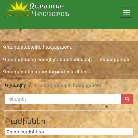
Toggl
navig
Գրադարանային հավաքածու
Գրադարանից օգտվելու կանոնոնները
Տեսադարան
Գրադարանի պատմությունը և մենք
Գլխավոր
Գրադարանային հավաքածու
Բաժիններ