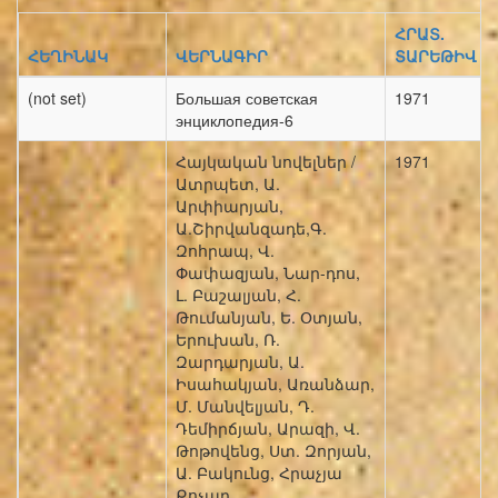
ՀՐԱՏ.
ՀԵՂԻՆԱԿ
ՎԵՐՆԱԳԻՐ
ՏԱՐԵԹԻՎ
(not set)
Большая советская
1971
энциклопедия-6
Հայկական նովելներ /
1971
Ատրպետ, Ա.
Արփիարյան,
Ա.Շիրվանզադե,Գ.
Զոհրապ, Վ.
Փափազյան, Նար-դոս,
Լ. Բաշալյան, Հ.
Թումանյան, Ե. Օտյան,
Երուխան, Ռ.
Զարդարյան, Ա.
Իսահակյան, Առանձար,
Մ. Մանվելյան, Դ.
Դեմիրճյան, Արազի, Վ.
Թոթովենց, Ստ. Զորյան,
Ա. Բակունց, Հրաչյա
Քոչար