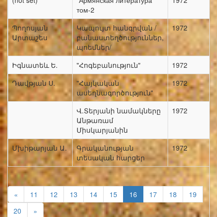
(not set)
"Армянская литература"
1972
том-2
Պողոսյան
Կապույտ հանգրվան /
1972
Արտաշես
բանաստեղծություններ,
պոեմներ/
Իգնատեև Ե.
"Հոգեբանություն"
1972
Դավթյան Ս.
"Հայկական
1972
ասեղնագործություն"
Վ.Տերյանի նամակները
1972
Անթառամ
Միսկարյանին
Մխիթարյան Ա.
Գրականության
1972
տեսական հարցեր
«
11
12
13
14
15
16
17
18
19
20
»