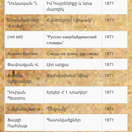
Ղուկասյան Ղ.
Իմ հայրենիքը և նրա
1971
մարդիկ
Արդամատսկի
Հատուցում /վիպակ/
1971
Վասիլի
(not set)
"Русско-азербайджанский
1971
словарь"
Ананян Вахтанг
Следы на тропе /рассказы/
1971
Փափազյան Վ.
Լիր արքա
1971
Ֆադեև
Ջախջախում /վեպ/
1971
Ալեքսանդր
Դուրյան
Երկեր Հ 1 /տաղեր/
1971
Պետրոս
Նալբանդյան Վ.
"Անցումը"
1971
Ֆայզի
Պատմվածքներ
1971
Ռահմաթ