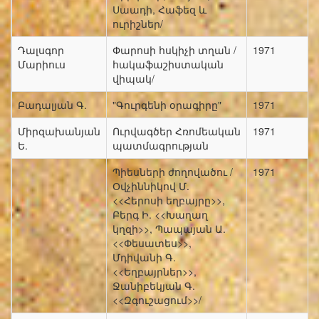
Սաադի, Հաֆեզ և
ուրիշներ/
Դալսգոր
Փարոսի հսկիչի տղան /
1971
Մարիուս
հակաֆաշիստական
վիպակ/
Բադալյան Գ.
"Գուրգենի օրագիրը"
1971
Միրզախանյան
Ուրվագծեր Հռոմեական
1971
Ե.
պատմագրության
Պիեսների ժողովածու /
1971
Օվչիննիկով Մ.
<<Հերոսի եղբայրը>>,
Բերգ Ի. <<Խաղաղ
կղզի>>, Պապայան Ա.
<<Փեսատես>>,
Մդիվանի Գ.
<<Եղբայրներ>>,
Ջանիբեկյան Գ.
<<Զգուշացում>>/