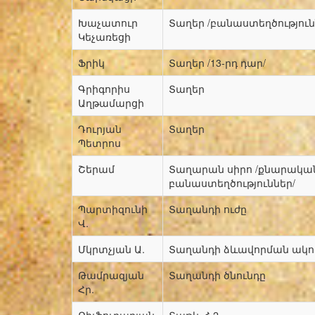
Խաչատուր
Տաղեր /բանաստեղծություն
Կեչառեցի
Ֆրիկ
Տաղեր /13-րդ դար/
Գրիգորիս
Տաղեր
Աղթամարցի
Դուրյան
Տաղեր
Պետրոս
Շերամ
Տաղարան սիրո /քնարակա
բանաստեղծություններ/
Պարտիզունի
Տաղանդի ուժը
Վ.
Մկրտչյան Ա.
Տաղանդի ձևավորման ակու
Թամրազյան
Տաղանդի ծնունդը
Հր.