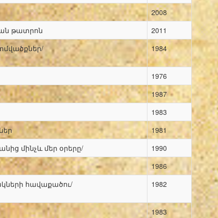
2008
կան թատրոն
2011
տմվածքներ/
1984
1976
1987
1983
ներ
1981
անից մինչև մեր օրերը/
1990
1986
կների հավաքածու/
1982
1983