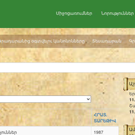
Միջոցառումներ
Նորություններ
Գրադարանից օգտվելու կանոնոնները
Տեսադարան
Գր
Ա
Եր
11
Շա
11
ՀՐԱՏ.
ՏԱՐԵԹԻՎ
Ա
յուններ
1987