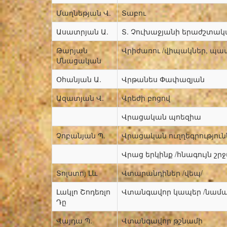
Մաղնեթյան Վ.
Տաբու
Ասատրյան Ա.
Տ. Չուխաջյանի երաժշտա
Թարյան
Վրիժառու /վիպակներ, պա
Մնացական
Օհանյան Ա.
Վրթանես Փափազյան
Ազատյան Վ.
Վրեժի բոցով
Վրացական պոեզիա
Չոբանյան Պ.
Վրացական ուղղեգրություն
Վրաց երկինք /հնագույն շրջ
Տոլստոյ Լև
Վտարանդիներ /վեպ/
Լակլո Շոդեռլո
Վտանգավոր կապեր /նամա
Դը
Վայդա Պ.
Վտանգավոր թշնամի