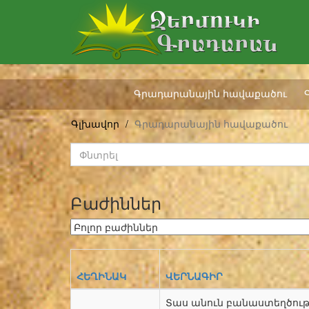
Գրադարանային հավաքածու
Գլխավոր
Գրադարանային հավաքածու
Բաժիններ
ՀԵՂԻՆԱԿ
ՎԵՐՆԱԳԻՐ
Տաս անուն բանաստեղծութ