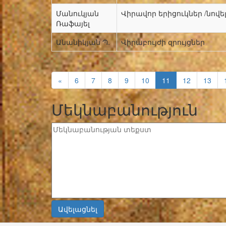
Մանուկյան
Վիրավոր երիցուկներ /նով
Ռաֆայել
Անանիկյան Պ.
Վիրաբույժի զրույցներ
«
6
7
8
9
10
11
12
13
Մեկնաբանություն