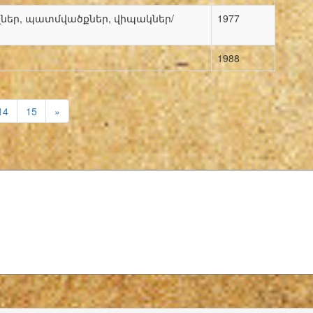
ելներ, պատմվածքներ, վիպակներ/
1977
1988
14
15
»