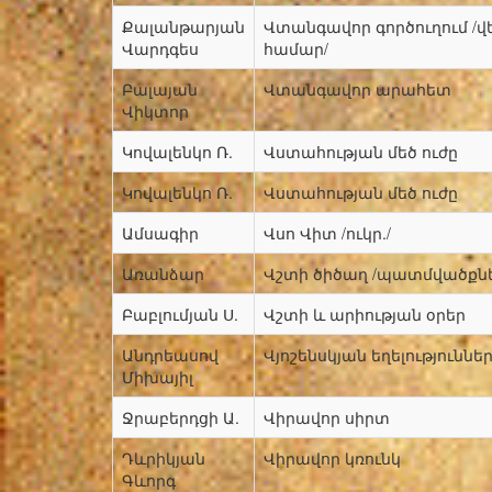
Քալանթարյան
Վտանգավոր գործուղում /
Վարդգես
համար/
Բալայան
Վտանգավոր արահետ
Վիկտոր
Կովալենկո Ռ.
Վստահության մեծ ուժը
Կովալենկո Ռ.
Վստահության մեծ ուժը
Ամսագիր
Վսո Վիտ /ուկր./
Առանձար
Վշտի ծիծաղ /պատմվածքնե
Բաբլումյան Ս.
Վշտի և արիության օրեր
Անդրեասով
Վյոշենսկյան եղելությու
Միխայիլ
Ջրաբերդցի Ա.
Վիրավոր սիրտ
Դևրիկյան
Վիրավոր կռունկ
Գևորգ