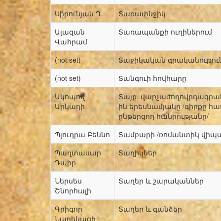
Սիրունյան Ղ.
Տառափնջիկ
Ալազան
Տառապանքի ուղիներում
Վահրամ
(not set)
Տաջիկական գրականութու
(not set)
Տանգուի հովհարը
Ակոպով
Տայք. վարչաժողովրդագրակ
Արկադի
ին երեսնամյակը /գիրքը 
ընթերցող հանրությանը/
Պլուդրա Բեննո
Տամբարի /ռոմանտիկ վիպ
Պաղտասար
Տաղիկներ
Դպիր
Ներսես
Տաղեր և շարականներ
Շնորհալի
Գրիգոր
Տաղեր և գանձեր
Նարեկացի