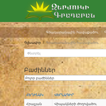
Գրադարանային հավաքածու
Գլխավոր
Գրադարանային հավաքածու
Բաժիններ
ՀԵՂԻՆԱԿ
ՎԵՐՆԱԳԻՐ
Հրաչյան
Վիպակների ժողովածու