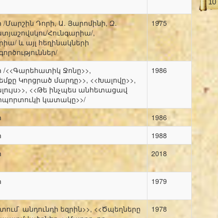
10
Մարշին Դորի, Ա. Յարոմինի, Զ.
1975
ատյաշովսկու/Հունգարիա/,
իա/ և այլ հեղինակների
րծություններ/
/<<Գարեհատիկ Ջոնը>>,
1986
եմքը Կորցրած մարդը>>, <<Խալովը>>,
ալույս>>, <<Թե ինչպես անհետացավ
Պորպորտուկի կատակը>>/
ր
1986
ր
1988
ր
2018
ր
1979
ում` անդունդի եզրին>>, <<Ծպեղները
1978