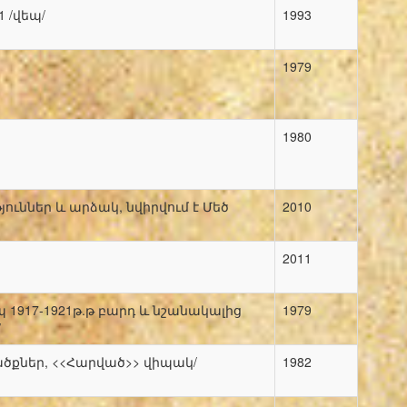
 /վեպ/
1993
1979
1980
ուններ և արձակ, նվիրվում է Մեծ
2010
2011
 1917-1921թ.թ բարդ և նշանակալից
1979
/
ծքներ, <<Հարված>> վիպակ/
1982