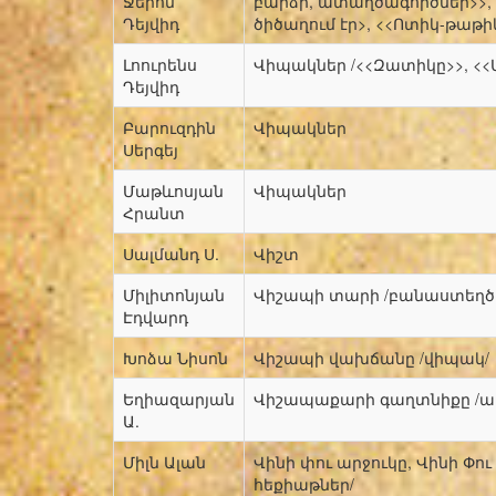
Ջերոմ
բարձր, ատաղծագործներ>>,
Դեյվիդ
ծիծաղում էր>, <<Ոտիկ-թաթի
Լոուրենս
Վիպակներ /<<Զատիկը>>, <<
Դեյվիդ
Բարուզդին
Վիպակներ
Սերգեյ
Մաթևոսյան
Վիպակներ
Հրանտ
Սալմանդ Ս.
Վիշտ
Միլիտոնյան
Վիշապի տարի /բանաստեղծու
Էդվարդ
Խոձա Նիսոն
Վիշապի վախճանը /վիպակ/
Եղիազարյան
Վիշապաքարի գաղտնիքը /ա
Ա.
Միլն Ալան
Վինի փու արջուկը, Վինի Փու 
հեքիաթներ/