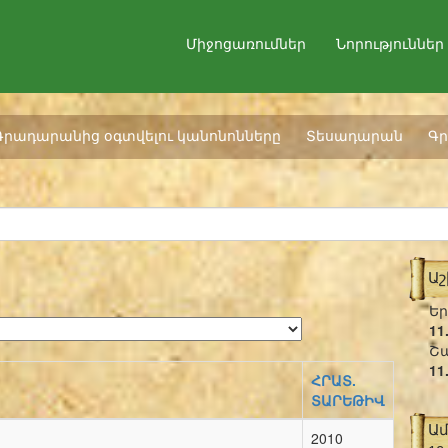
Միջոցառումներ
Նորություններ
Գրադարանից օգտվելու կանոնոնները
Տեսադարան
Գր
Ա
Եր
11
Շա
11
ՀՐԱՏ.
ՏԱՐԵԹԻՎ
Ա
2010