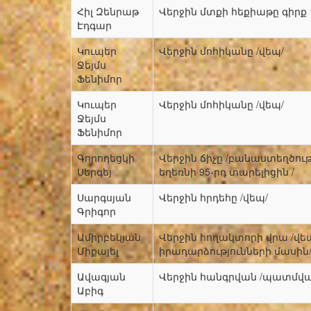
Հիլ Զենրաթ
Վերջին մտքի հեքիաթը գիրք 1
Էդգար
Կուպեր
Վերջին մոհիկանը /վեպ/
Ջեյմս
Ֆենիմոր
Կուպեր
Վերջին մոհիկանը /վեպ/
Ջեյմս
Ֆենիմոր
Գորոդեցկի
Վերջին ճիչը /բանաստեղծությ
Սերգեյ
եղեռնի 95-րդ տարելիցին /
Սարգսյան
Վերջին հրդեհը /վեպ/
Գրիգոր
Ամիրբեկյան
Վերջին հողակտորի վրա /վեպ
Միքայել
իրադարձությունների մասին
Ավագյան
Վերջին հանգրվան /պատմվա
Աբիգ