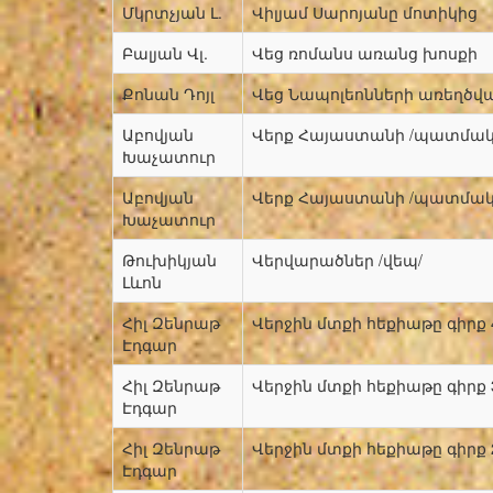
Մկրտչյան Լ.
Վիլյամ Սարոյանը մոտիկից
Բալյան Վլ.
Վեց ռոմանս առանց խոսքի
Քոնան Դոյլ
Վեց Նապոլեոնների առեղծվ
Աբովյան
Վերք Հայաստանի /պատմակ
Խաչատուր
Աբովյան
Վերք Հայաստանի /պատմակ
Խաչատուր
Թուխիկյան
Վերվարածներ /վեպ/
Լևոն
Հիլ Զենրաթ
Վերջին մտքի հեքիաթը գիրք 4
Էդգար
Հիլ Զենրաթ
Վերջին մտքի հեքիաթը գիրք 3
Էդգար
Հիլ Զենրաթ
Վերջին մտքի հեքիաթը գիրք 2
Էդգար