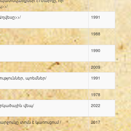
 պատմվածքներ <<Մարդը, որ
կ>>/
Աղվեսը>>/
1991
1988
1990
2009
թյուններ, պոեմներ/
1991
1978
րկածային վեպ/
2022
արջուկը տուն է կառուցում /
2017