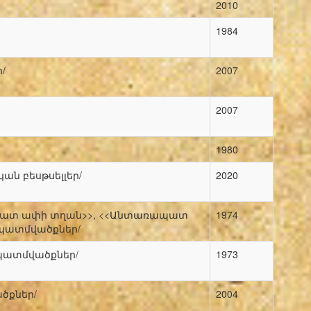
2010
1984
/
2007
2007
1980
կան բեսթսելլեր/
2020
ռապատ ափի տղան>>, <<Անտառապատ
1974
պատմվածքներ/
 պատմվածքներ/
1973
ծքներ/
2004