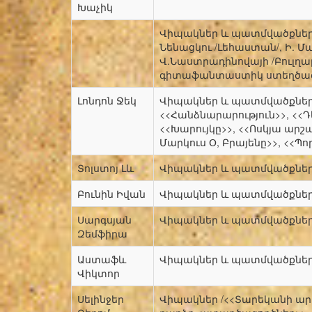
Խաչիկ
Վիպակներ և պատմվածքներ /
Նենացկու /Լեհաստան/, Ի. Մ
Վ.Նաստրադինովայի /Բուլղար
գիտաֆանտաստիկ ստեղծագո
Լոնդոն Ջեկ
Վիպակներ և պատմվածքներ 
<<Հանձնարարություն>>, <<Դ
<<Խարույկը>>, <<Ոսկյա արշ
Մարկուս Օ, Բրայենը>>, <<
Տոլստոյ Լև
Վիպակներ և պատմվածքնե
Բունին Իվան
Վիպակներ և պատմվածքնե
Սարգսյան
Վիպակներ և պատմվածքնե
Զեմֆիրա
Աստաֆև
Վիպակներ և պատմվածքնե
Վիկտոր
Սելինջեր
Վիպակներ /<<Տարեկանի արտ