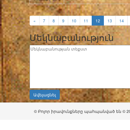
«
7
8
9
10
11
12
13
14
Մեկնաբանություն
© Բոլոր իրավունքները պահպանված են © 2