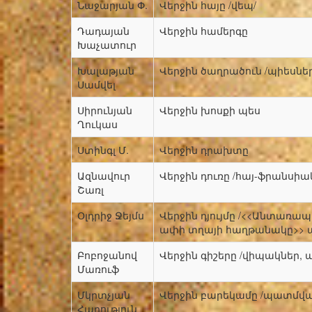
Նաջարյան Փ.
Վերջին հայը /վեպ/
Դադայան
Վերջին համերգը
Խաչատուր
Խալաթյան
Վերջին ծաղրածուն /պիեսներ
Սամվել
Սիրունյան
Վերջին խոսքի պես
Ղուկաս
Ստինգլ Մ.
Վերջին դրախտը
Ազնավուր
Վերջին դուռը /հայ-ֆրանսիա
Շառլ
Օլդրիջ Ջեյմս
Վերջին դյույմը /<<Անտա
ափի տղայի հաղթանակը>> 
Բոբոջանով
Վերջին գիշերը /վիպակներ,
Մառուֆ
Մկրտչյան
Վերջին բարեկամը /պատմվա
Հարություն