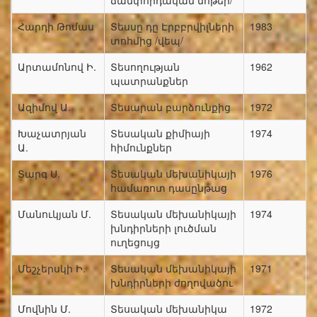
ճամփորդական նոթեր/
Հարդի Թոմաս
Տեսսը դը Էրբբրվիլների
1983
տոհմից /վեպ/
Արտամոնով Ի.
Տեսողության
1962
պատրանքներ
Ազիմով Ա.
Տեսարան բարձունքից
1972
Խաչատրյան
Տեսական քիմիայի
1974
Ա.
հիմունքներ
Տարգ Ս.
Տեսական մեխանիկայի
1976
համառոտ դասընթաց
Մանուկյան Մ.
Տեսական մեխանիկայի
1974
խնդիրների լուծման
ուղեցույց
Մեշչերսկի Ի.
Տեսական մեխանիկայի
1971
խնդիրների ժողովածու
Մովնին Մ.
Տեսական մեխանիկա
1972