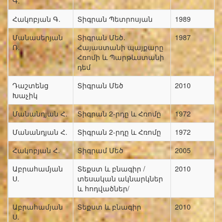
Գ.
Հակոբյան Գ.
Տիգրան Պետրոսյան
1989
Մանասերյան
Տիգրան Մեծ.
1987
Ռ.
Հայաստանի պայքարը
Հռոմի և Պարթևստանի
դեմ
Դաշտենց
Տիգրան Մեծ
2010
Խաչիկ
Մանանդյան Հ.
Տիգրան 2-րդը և Հռոմը
1972
Մանանդյան Հ.
Տիգրան 2-րդը և Հռոմը
1972
Հակոբյան Հ.
Տիգրամ Մեծ
2005
Աբրահամյան
Տեքստ և բնագիր /
2010
Ս.
տեսական ակնարկներ
և հոդվածներ/
Աբրահամյան
Տեքստ և բնագիր
2010
Ս.