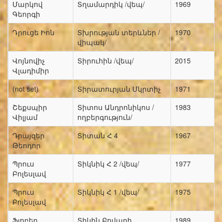
Մարկով
Տղամարդիկ /վեպ/
1969
Գեորգի
Դրուցե Իոն
Տխրության տերևներ /
1970
վիպակ/
Վոյնովիչ
Տիրուհին /վեպ/
2015
Վլադիմիր
(not set)
Տիրատուրյան Մկրտիչ
1971
Շեքսպիր
Տիտոս Անդրոնիկոս /
1983
Վիլյամ
ողբերգություն/
Դրայզեր
Տիտան Հ 4
1967
Թեոդոր
Պրուս
Տիկնիկ Հ 2 /վեպ/
1977
Բոլեսլավ
Պրուս
Տիկնիկ Հ 1 /վեպ/
1975
Բոլեսլավ
Ֆլոբեր
Տիկին Բովարի
1989