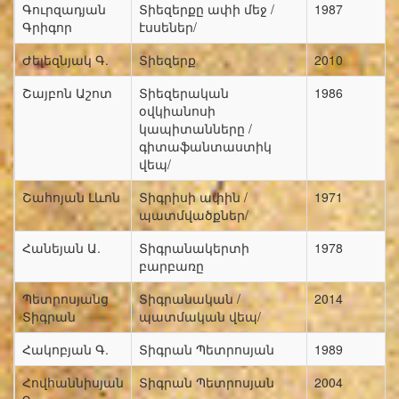
Գուրզադյան
Տիեզերքը ափի մեջ /
1987
Գրիգոր
էսսեներ/
Ժելեզնյակ Գ.
Տիեզերք
2010
Շայբոն Աշոտ
Տիեզերական
1986
օվկիանոսի
կապիտանները /
գիտաֆանտաստիկ
վեպ/
Շահոյան Լևոն
Տիգրիսի ափին /
1971
պատմվածքներ/
Հանեյան Ա.
Տիգրանակերտի
1978
բարբառը
Պետրոսյանց
Տիգրանական /
2014
Տիգրան
պատմական վեպ/
Հակոբյան Գ.
Տիգրան Պետրոսյան
1989
Հովհաննիսյան
Տիգրան Պետրոսյան
2004