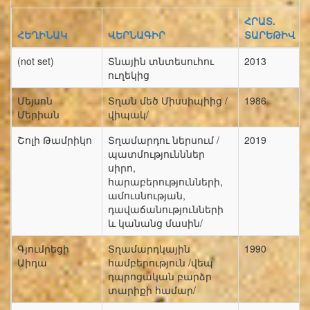
ՀՐԱՏ.
ՀԵՂԻՆԱԿ
ՎԵՐՆԱԳԻՐ
ՏԱՐԵԹԻՎ
(not set)
Տնային տնտեսուհու
2013
ուղեկից
Մեյսոն
Տղան մեծ Միսսիպիից /
1986
Մերիան
վիպակ/
Շոլի Թամրիկո
Տղամարդու ներսում /
2019
պատմությունններ
սիրո,
հարաբերությունների,
ամուսնության,
դավաճանությունների
և կանանց մասին/
Գյումրեցի
Տղամարդկային
1990
Աիդա
համբերություն /վեպ
դպրոցական բարձր
տարիքի համար/