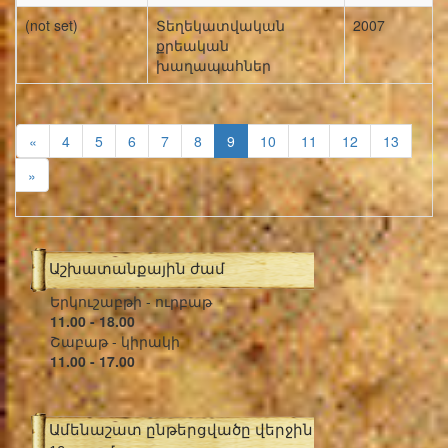
(not set)
Տեղեկատվական
2007
քրեական
խաղապահներ
«
4
5
6
7
8
9
10
11
12
13
»
Աշխատանքային ժամ
Երկուշաբթի - ուրբաթ
11.00 - 18.00
Շաբաթ - կիրակի
11.00 - 17.00
Ամենաշատ ընթերցվածը վերջին