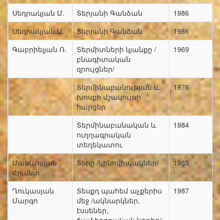
Սեդրակյան Մ.
Տերյանի Գանձան
1986
Սեդրակյան Մ.
Տերյանի Գանձան
1986
Գաբրիելյան Ռ.
Տերմիտների կյանքը /
1969
բնագիտական
զրույցներ/
Տերմինաբանության և
1976
խոսքի մշակույթի
հարցեր
Տերմինաբանական և
1984
ուղղագրական
տեղեկատու
Մաթևոսյան
Տերը /կինովիպակներ/
1983
Հրանտ
Ղուկասյան
Տեսքդ պահեմ աչքերիս
1987
Մարգո
մեջ /ակնարկներ,
էսսեներ,