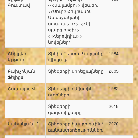
Գուստավ
/<<Սալամբո>> վեպեր,
<<Սուրբ Հուլիանոս
Ասպնջականի
առասպելը>>, <<Մի
պարզ հոգի>>,
<<Հերովդիա>>
նովելներ/
Շնիցլեր
Տիկին Բերտա Գարլանը
1984
Արթուր
/վիպակ/
Բախչինյան
Տիեզերքի սիրեցյալները
2005
Ֆելիքս
Շատալով Վ.
Տիեզերքի դժվարին
1982
ուղիները
Տիեզերքի
2018
գաղտնիքները
Սահակյան Մ.
Տիեզերքը հավքի թևին /
2020
բանաստեղծություններ/