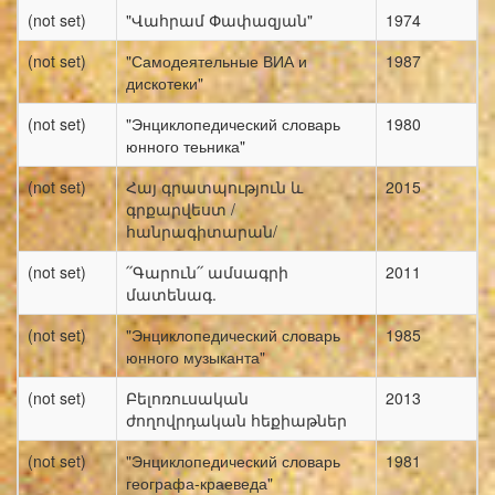
(not set)
"Վահրամ Փափազյան"
1974
(not set)
"Самодеятельные ВИА и
1987
дискотеки"
(not set)
"Энциклопедический словарь
1980
юнного теьника"
(not set)
Հայ գրատպություն և
2015
գրքարվեստ /
հանրագիտարան/
(not set)
՛՛Գարուն՛՛ ամսագրի
2011
մատենագ.
(not set)
"Энциклопедический словарь
1985
юнного музыканта"
(not set)
Բելոռուսական
2013
ժողովրդական հեքիաթներ
(not set)
"Энциклопедический словарь
1981
географа-краеведа"