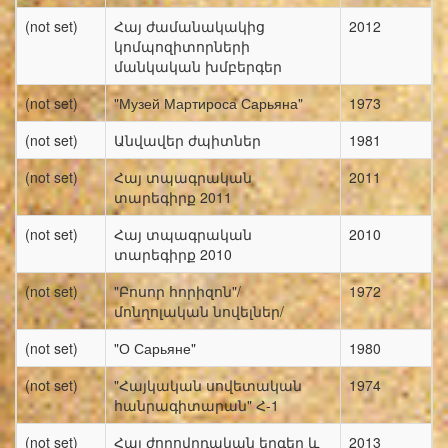
(not set)
Հայ ժամանակակից
2012
կոմպոզիտորների
մանկական խմբերգեր
(not set)
"Музей Мартироса Сарьяна"
1973
(not set)
Անվավեր ժպիտներ
1981
(not set)
Հայ տպագրական
2011
տարեգիրք 2011
(not set)
Հայ տպագրական
2010
տարեգիրք 2010
(not set)
"Բոսոր հորիզոն"/
1972
մոնղոլական նովելներ/
(not set)
"О Сарьяне"
1980
(not set)
"Հայկական սովետական
1974
հանրագիտարան" Հ-1
(not set)
Հայ ժողովրդական երգեր և
2013