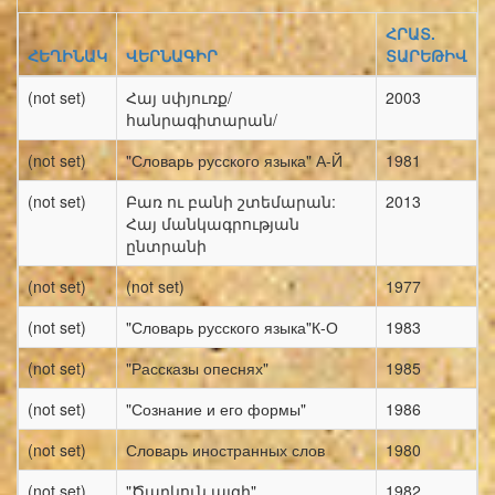
ՀՐԱՏ.
ՀԵՂԻՆԱԿ
ՎԵՐՆԱԳԻՐ
ՏԱՐԵԹԻՎ
(not set)
Հայ սփյուռք/
2003
հանրագիտարան/
(not set)
"Словарь русского языка" А-Й
1981
(not set)
Բառ ու բանի շտեմարան:
2013
Հայ մանկագրության
ընտրանի
(not set)
(not set)
1977
(not set)
"Словарь русского языка"К-О
1983
(not set)
"Рассказы опеснях"
1985
(not set)
"Сознание и его формы"
1986
(not set)
Словарь иностранных слов
1980
(not set)
"Ծաղկուն այգի"
1982