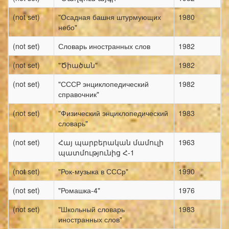
(not set)
"Осадная башня штурмующих
1980
небо"
(not set)
Словарь иностранных слов
1982
(not set)
"Ծիածան"
1982
(not set)
"СССР энциклопедический
1982
справочник"
(not set)
"Физический энциклопедический
1983
словарь"
(not set)
Հայ պարբերական մամուլի
1963
պատմությունից Հ-1
(not set)
"Рок-музыка в СССр"
1990
(not set)
"Ромашка-4"
1976
(not set)
"Школьный словарь
1983
иностранных слов"