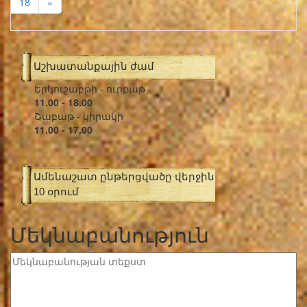
18
»
Աշխատանքային ժամ
Երկուշաբթի - ուրբաթ
11.00 - 18.00
Շաբաթ - կիրակի
11.00 - 17.00
Ամենաշատ ընթերցվածը վերջին
10 օրում
Մեկնաբանություն