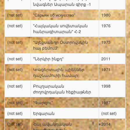
նվագներ Ապարան գիրք -1
(not set)
"Сарьян об искусство"
1980
(not set)
"Հայկական սովետական
1976
հանրագիտարան" Հ-2
(not set)
"Ալեքսանդր Օստրովսկին
1973
հայ բեմում"
(not set)
"Ներկիր ինքդ"
2011
(not set)
Կոնցերտային պիեսներ
1971
դաշնամուրի համար
(not set)
Բուլղարական
1998
ժողովրդական հեքիաթներ
(not set)
"Գարզու"
1987
(not set)
Երգարան
(not set)
(not set)
Հայ ավանդական
2014
երաժշտություն