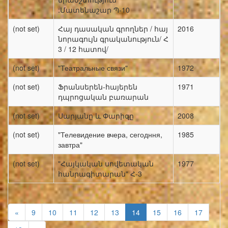
:Մատենաշար Պ-10
(not set)
Հայ դասական գրողներ / հայ
2016
նորագույն գրականություն/ Հ
3 / 12 հատով/
(not set)
"Театральные связи"
1972
(not set)
Ֆրանսերեն-հայերեն
1971
դպրոցական բառարան
(not set)
Սարյանը և Փարիզը
2008
(not set)
"Телевидение вчера, сегодння,
1985
завтра"
(not set)
"Հայկական սովետական
1977
հանրագիտարան" Հ-3
«
9
10
11
12
13
14
15
16
17