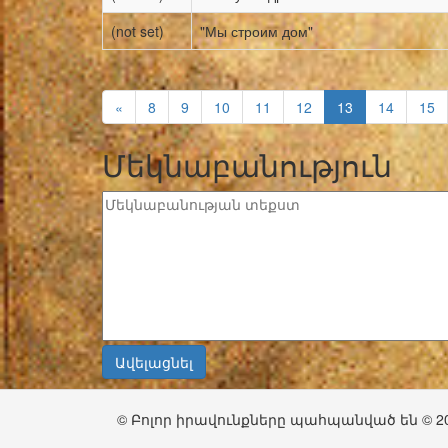
(not set)
"Мы строим дом"
«
8
9
10
11
12
13
14
15
Մեկնաբանություն
© Բոլոր իրավունքները պահպանված են © 2