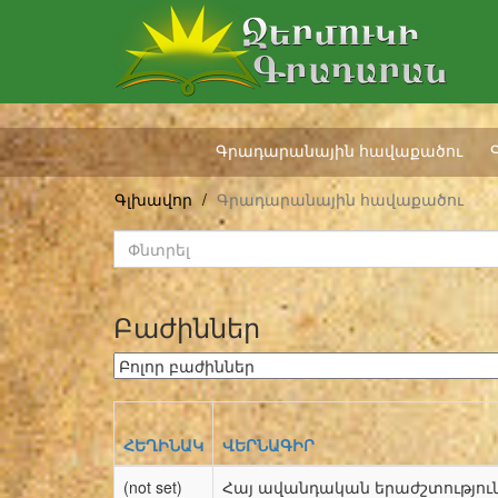
Գրադարանային հավաքածու
Գլխավոր
Գրադարանային հավաքածու
Բաժիններ
ՀԵՂԻՆԱԿ
ՎԵՐՆԱԳԻՐ
(not set)
Հայ ավանդական երաժշտություն 