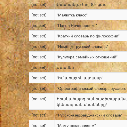
(not set)
Մասնակց. Ժող. ՏԻ համ.
(not set)
"Малютка класс"
(not set)
"Павел Нечепоренко"
(not set)
"Краткий словарь по философии"
(not set)
"Немецко-русский словарь"
(not set)
"Культура семейных отношений"
(not set)
Ժասմեն
(not set)
"Իմ առաջին ատլասը"
(not set)
"Орфографический словарь русского
(not set)
Իրանահայոց հանրագիտարան/
կենսագրականանները/
(not set)
"Русско-азербайджанский словарь"
(not set)
"Маму поздравляем"