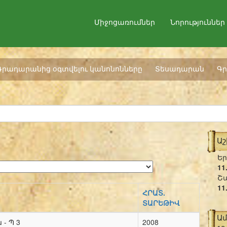
Միջոցառումներ
Նորություններ
Գրադարանից օգտվելու կանոնոնները
Տեսադարան
Գր
Ա
Եր
11
Շա
11
ՀՐԱՏ.
ՏԱՐԵԹԻՎ
Ա
- Պ 3
2008