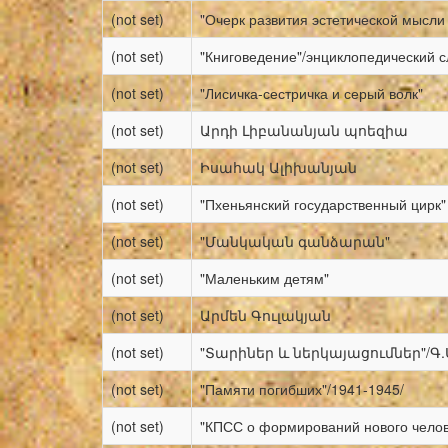
(not set)
"Очерк развития эстетической мысли
(not set)
"Книговедение"/энциклопедический с
(not set)
"Лисичка-сестричка и серый волк"
(not set)
Արդի Լիբանանյան պոեզիա
(not set)
Իսահակ Ալիխանյան
(not set)
"Пхеньянский государственный цирк"
(not set)
"Մանկական գանձարան"
(not set)
"Маленьким детям"
(not set)
Արմեն Գուլակյան
(not set)
"Տարիներ և ներկայացումներ"/Գ
(not set)
"Памяти погибших"/1941-1945/
(not set)
"КПСС о формирований нового челов