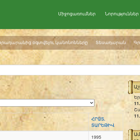
Միջոցառումներ
Նորություններ
Գրադարանից օգտվելու կանոնոնները
Տեսադարան
Գր
Ա
Եր
11
Շա
11
ՀՐԱՏ.
ՏԱՐԵԹԻՎ
Ա
1995