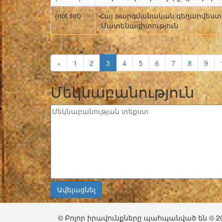
(not set)
Հայ թարգմանական գեղարվեստակ
:Մատենագիտություն
«
1
2
3
4
5
6
7
8
9
Մեկնաբանություն
© Բոլոր իրավունքները պահպանված են © 2