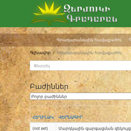
Գրադարանային հավաքածու
Գլխավոր
Գրադարանային հավաքածու
Բաժիններ
ՀԵՂԻՆԱԿ
ՎԵՐՆԱԳԻՐ
(not set)
Մարդկային զարգացման զեկույց