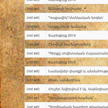
(not set)
Տանգուի հովհարը
(not set)
"Կաքավիկ"/մանկական երգեր/
(not set)
Վարք սուրբ կանանց
(not set)
Տարեգիրք 2014
(not set)
Շիրակի հայ աշուղները
(not set)
"Գիրքը սովետական Հայաստանում
(not set)
Տարեգիրք 2015
(not set)
Նամակներ փառքի և անմահութ
(not set)
Թեթև ատլետիկա
(not set)
Հուշեր /նվիրվում է Ալ. Սպենդիա
(not set)
"Գյուլնազարյան Խաժակ"
(not set)
"Գործնական խաղերը գրադարան