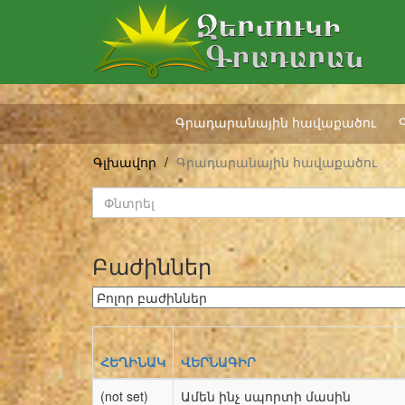
Գրադարանային հավաքածու
Գլխավոր
Գրադարանային հավաքածու
Բաժիններ
ՀԵՂԻՆԱԿ
ՎԵՐՆԱԳԻՐ
(not set)
Ամեն ինչ սպորտի մասին