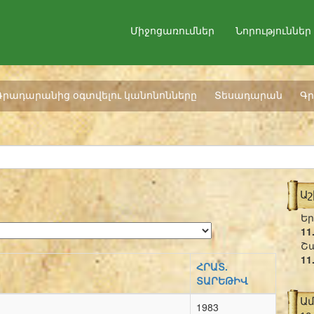
Միջոցառումներ
Նորություններ
Գրադարանից օգտվելու կանոնոնները
Տեսադարան
Գր
Ա
Եր
11
Շա
11
ՀՐԱՏ.
ՏԱՐԵԹԻՎ
Ա
1983