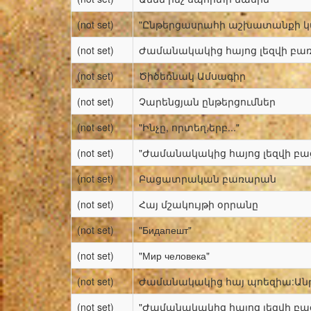
(not set)
"Ընթերցասրահի աշխատանքի կ
(not set)
Ժամանակակից հայոց լեզվի բ
(not set)
Ծիծեռնակ Ամսագիր
(not set)
Չարենցյան ընթերցումներ
(not set)
"Ինչը, որտեղ,երբ..."
(not set)
"Ժամանակակից հայոց լեզվի բ
(not set)
Բացատրական բառարան
(not set)
Հայ մշակույթի օրրանը
(not set)
"Бидапешт"
(not set)
"Мир человека"
(not set)
Ժամանակակից հայ պոեզիա:Անթ
(not set)
"Ժամանակակից հայոց լեզվի բ