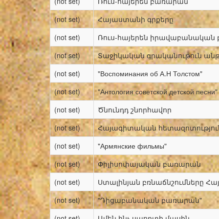
(not set)
Ռուս-հայերեն բառարան
(not set)
Հայաստանի գրքերը
(not set)
Ռուս-հայերեն իրավաբանական
(not set)
Տաջիկական գրականութուն անթ
(not set)
"Воспоминания об А.Н Толстом"
(not set)
"Антология советской детской песни"
(not set)
Ծնունդդ շնորհավոր
(not set)
Հայագիտական հետազոտությու
(not set)
"Армянские фильмы"
(not set)
Փիլիսոփայական բառարան
(not set)
Ստալինյան բռնաճնշումները Հ
(not set)
"Դիցաբանական բառարան"
(not set)
Ամեն ինչ սպորտի մասին