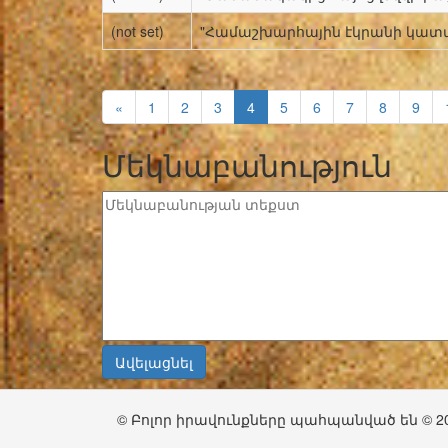
(not set)
"Համաշխարհային էկրանի կատա
«
1
2
3
4
5
6
7
8
9
Մեկնաբանություն
© Բոլոր իրավունքները պահպանված են © 2