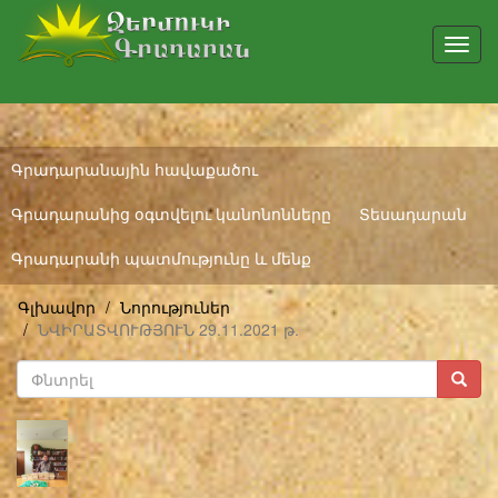
Toggl
navig
Գրադարանային հավաքածու
Գրադարանից օգտվելու կանոնոնները
Տեսադարան
Գրադարանի պատմությունը և մենք
Գլխավոր
Նորություներ
ՆՎԻՐԱՏՎՈՒԹՅՈՒՆ 29.11.2021 թ.