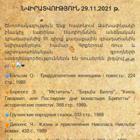
ՆՎԻՐԱՏՎՈՒԹՅՈՒՆ 29.11.2021 թ.
Շնորհակալություն ենք հայտնում Ձախափնյակի
բնակիչ Լարինա Սադիհյանին անձնական
գրադարանից 31 գիրք քաղաքային գրադարանին
նվիրաբերելու համար: Գրքերում ռուս և
արտասահմանյան գրողների
ստեղծագործություններն են ռուսերեն լեզվով:
.
Бальзак О. - Тридцатилетняя женющина / повесть/, 224
стр., 1988
Борнхеэ Э. - ''Мститель'', ''Борьба Виллу'', ''Князь
Гавариил, или Последние дни монастыря Бригитты'' /
исторические повести/, 368 стр., 1989
Грузинские народные сказки, 333 стр., 1988
Диккенс Ч.- Жизнь и приключения Николаса Никльби/
роман/, 432 с., 1989