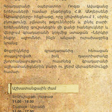
Գրադարանի օպերատոր Ռոզա Ավագյանը
երեխաների համար ընթերցեց Հ.Ք. Անդերսենի
«Արագիլները» հեքիաթը, որը սովորեցնում է, սիրել
բնությունը, չվնասել թռչուններին և լինել բարի:
Երեխաները գուշակեցին մի քանի հանելուկներ և
վերջում գրադարանի կողմից ստացան «Ներկիր
ինքդ» ալբոմներ, ինչն անչափ ուրախացրեց
նրանց:
Փոքրիկները գրադարանից հեռացան
տպավորված, իսկ դաստիարակը
շնորհակալություն հայտնեց գրադարանի
աշխատակիցներին բարի ու ջերմ վերաբերմունքի
համար:
Աշխատանքային ժամ
Երկուշաբթի - ուրբաթ
11.00 - 18.00
Շաբաթ - կիրակի
11.00 - 17.00