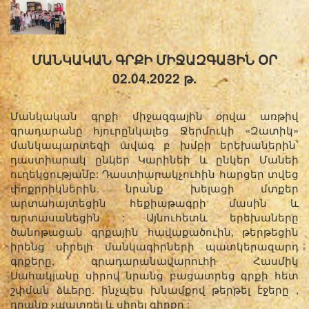
ՄԱՆԿԱԿԱՆ ԳՐՔԻ ՄԻՋԱԶԳԱՅԻՆ ՕՐ
02.04.2022 թ.
Մանկական գրքի միջազգային օրվա առթիվ
գրադարանը հյուրընկալեց Ջերմուկի «Զատիկ»
մանկապարտեզի ավագ բ խմբի երեխաներին՝
դաստիարակ ընկեր Կարինեի և ընկեր Մանեի
ուղեկցությամբ: Դաստիարակչուհին հարցեր տվեց
փոքրրիկներին. նրանք խելացի մտքեր
արտահայտեցին հեքիաթագրի մասին և
արտասանեցին : Այնուհետև երեխաները
ծանոթացան գրքային հավաքածուին, թերթեցին
իրենց սիրելի մանկագիրների պատկերազարդ
գրքերը, գրադարանավարուհի Հասմիկ
Սահակյանը սիրով նրանց բացատրեց գրքի հետ
շփման ձևերը. ինչպես խնամքով թերթել էջերը ,
դրանք չպատռել և սիրել գիրքը :